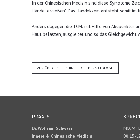
In der Chinesischen Medizin sind diese Symptome Zeich
Hände „ergießen“. Das Handekzem entsteht somit im In
Anders dagegen die TCM: mit Hilfe von Akupunktur un
Haut belasten, ausgleitet und so das Gleichgewicht w
ZUR ÜBERSICHT: CHINESISCHE DERMATOLOGIE
PRAXIS
SPREC
Dr. Wolfram Schwarz
MO, MI, 
Innere & Chinesische Medizin
08.15-12