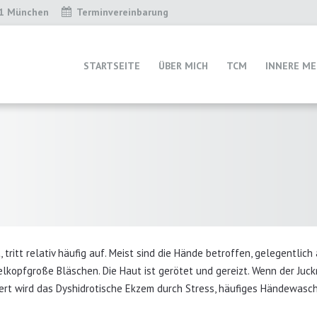
31 München
Terminvereinbarung
STARTSEITE
ÜBER MICH
TCM
INNERE ME
itt relativ häufig auf. Meist sind die Hände betroffen, gelegentlich
elkopfgroße Bläschen. Die Haut ist gerötet und gereizt. Wenn der Juck
htert wird das Dyshidrotische Ekzem durch Stress, häufiges Händewasc