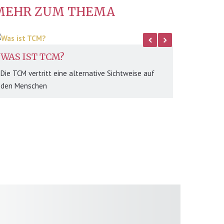
MEHR ZUM THEMA
Pre
Nex
viou
t
s
TCM-TEST
Welcher Energie-Typ sind Sie? Unser großer
Elemente-Test!