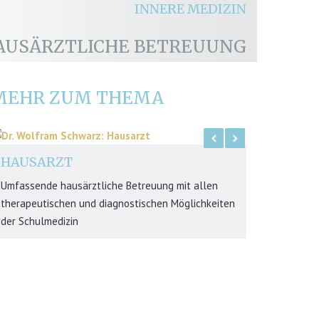
INNERE MEDIZIN
AUSÄRZTLICHE BETREUUNG
MEHR ZUM THEMA
Pre
Nex
viou
t
s