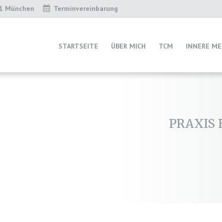
31 München
Terminvereinbarung
STARTSEITE
ÜBER MICH
TCM
INNERE ME
PRAXIS 