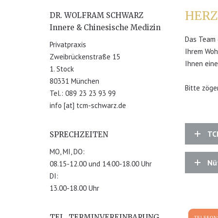
HERZ
DR. WOLFRAM SCHWARZ
Innere & Chinesische Medizin
Das Team d
Privatpraxis
Ihrem Wohl
Zweibrückenstraße 15
Ihnen eine
1. Stock
80331 München
Bitte zöger
Tel.: 089 23 23 93 99
info [at] tcm-schwarz.de
TC
SPRECHZEITEN
MO, MI, DO:
Nüt
08.15-12.00 und 14.00-18.00 Uhr
DI:
13.00-18.00 Uhr
TEL. TERMINVEREINBARUNG