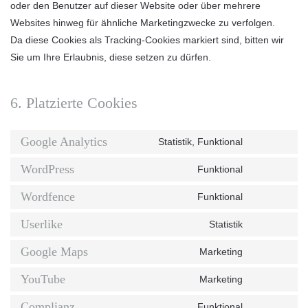
oder den Benutzer auf dieser Website oder über mehrere
Websites hinweg für ähnliche Marketingzwecke zu verfolgen.
Da diese Cookies als Tracking-Cookies markiert sind, bitten wir
Sie um Ihre Erlaubnis, diese setzen zu dürfen.
6. Platzierte Cookies
Google Analytics
Statistik, Funktional
Consent
to
WordPress
Funktional
Consent
service
to
Wordfence
Funktional
google-
Consent
service
analytics
to
Userlike
Statistik
wordpress
Consent
service
to
Google Maps
Marketing
wordfence
Consent
service
to
YouTube
Marketing
userlike
Consent
service
to
Complianz
Funktional