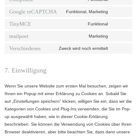
google-
Consent
service
maps
to
Google reCAPTCHA
Funktional, Marketing
youtube
Consent
service
to
TinyMCE
Funktional
complianz
Consent
service
to
mailpoet
Marketing
google-
Consent
service
recaptcha
to
Verschiedenes
Zweck wird noch ermittelt
tinymce
Consent
service
to
mailpoet
service
7. Einwilligung
verschieden
Wenn Sie unsere Website zum ersten Mal besuchen, zeigen wir
Ihnen ein Popup mit einer Erklärung zu Cookies an. Sobald Sie
auf „Einstellungen speichern“ klicken, willigen Sie ein, dass wir die
Kategorien von Cookies und Plug-Ins verwenden, die Sie im Pop-
up ausgewählt haben, wie in dieser Cookie-Erklärung
beschrieben. Sie können die Verwendung von Cookies über Ihren
Browser deaktivieren, aber bitte beachten Sie, dass dann unsere