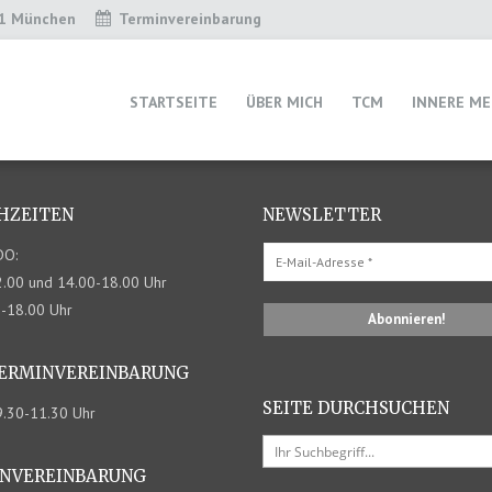
31 München
Terminvereinbarung
STARTSEITE
ÜBER MICH
TCM
INNERE ME
HZEITEN
NEWSLETTER
DO:
.00 und 14.00-18.00 Uhr
0-18.00 Uhr
TERMIN­VEREINBARUNG
SEITE DURCHSUCHEN
09.30-11.30 Uhr
N­VEREINBARUNG