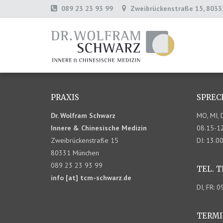
089 23 23 93 99
Zweibrückenstraße 15, 803
jacobi_umgang_mit_quarantaene
PRAXIS
SPREC
Dr. Wolfram Schwarz
MO, MI, 
Innere & Chinesische Medizin
08.15-12
Zweibrückenstraße 15
DI: 13.0
80331 München
089 23 23 93 99
TEL. 
info [at] tcm-schwarz.de
DI, FR: 
TERMI