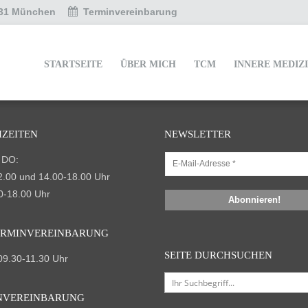
331 München
Terminvereinbarung
STARTSEITE
ÜBER MICH
TCM
INNERE MEDIZ
HZEITEN
NEWSLETTER
 DO:
2.00 und 14.00-18.00 Uhr
0-18.00 Uhr
ERMIN­VEREINBARUNG
SEITE DURCHSUCHEN
09.30-11.30 Uhr
N­VEREINBARUNG