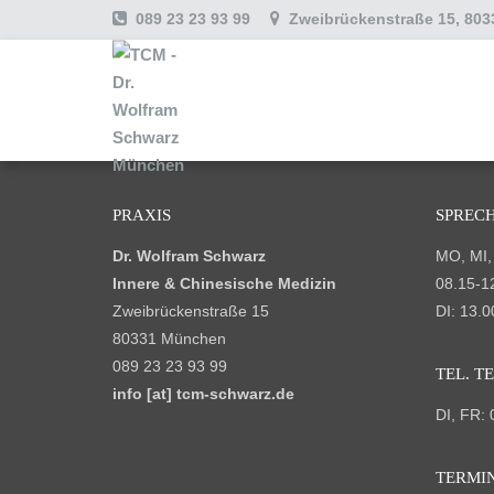
089 23 23 93 99
Zweibrückenstraße 15, 80
PRAXIS
SPREC
Dr. Wolfram Schwarz
MO, MI,
Innere & Chinesische Medizin
08.15-1
Zweibrückenstraße 15
DI: 13.0
80331 München
089 23 23 93 99
TEL. T
info [at] tcm-schwarz.de
DI, FR: 
TERMI