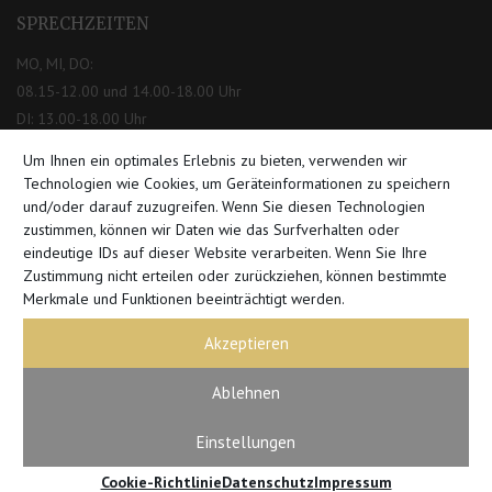
SPRECHZEITEN
MO, MI, DO:
08.15-12.00 und 14.00-18.00 Uhr
DI: 13.00-18.00 Uhr
Um Ihnen ein optimales Erlebnis zu bieten, verwenden wir
TEL. TERMIN­VEREINBARUNG
Technologien wie Cookies, um Geräteinformationen zu speichern
und/oder darauf zuzugreifen. Wenn Sie diesen Technologien
DI, FR: 09.30-11.30 Uhr
zustimmen, können wir Daten wie das Surfverhalten oder
eindeutige IDs auf dieser Website verarbeiten. Wenn Sie Ihre
Zustimmung nicht erteilen oder zurückziehen, können bestimmte
TERMIN­VEREINBARUNG
Merkmale und Funktionen beeinträchtigt werden.
Zum
→
Kontaktformular
Akzeptieren
NEWSLETTER
Ablehnen
Einstellungen
Cookie-Richtlinie
Datenschutz
Impressum